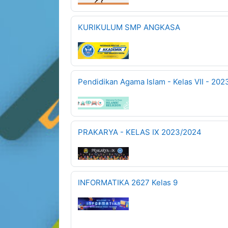
KURIKULUM SMP ANGKASA
Pendidikan Agama Islam - Kelas VII - 20
PRAKARYA - KELAS IX 2023/2024
INFORMATIKA 2627 Kelas 9