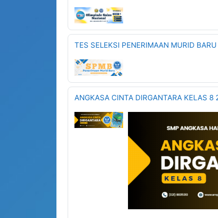
TES SELEKSI PENERIMAAN MURID BARU 
ANGKASA CINTA DIRGANTARA KELAS 8 