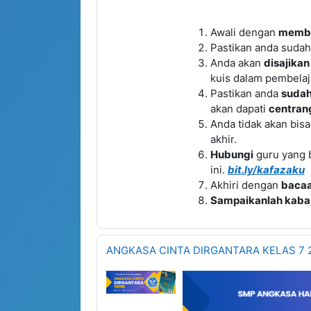
Awali dengan
memb
Pastikan anda suda
Anda akan
disajikan
kuis dalam pembelaja
Pastikan anda
suda
akan dapati
centrang
Anda tidak akan bis
akhir.
Hubungi
guru yang 
ini.
bit.ly/kafazaku
Akhiri dengan
baca
Sampaikanlah kaba
ANGKASA CINTA DIRGANTARA KELAS 7 