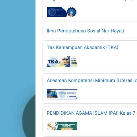
Ilmu Pengetahuan Sosial Nur Hayati
Tes Kemampuan Akademik (TKA)
Asesmen Kompetensi Minimum (Literasi 
PENDIDIKAN AGAMA ISLAM (PAI) Kelas 7