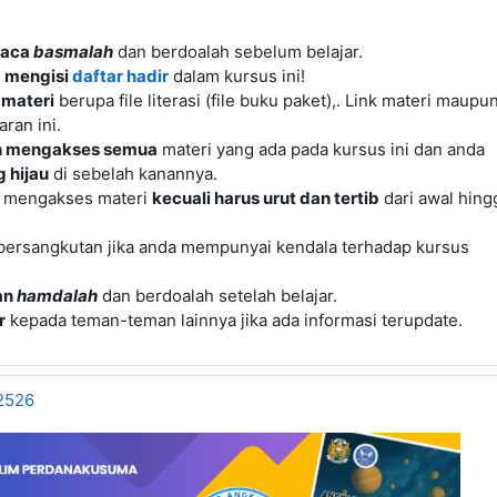
aca
basmalah
dan berdoalah sebelum belajar.
h
mengisi
daftar hadir
dalam kursus ini!
 materi
berupa file literasi (file buku paket),. Link materi maupu
ran ini.
h mengakses semua
materi yang ada pada kursus ini dan anda
 hijau
di sebelah kanannya.
a mengakses materi
kecuali harus urut dan tertib
dari awal hing
bersangkutan jika anda mempunyai kendala terhadap kursus
an
hamdalah
dan berdoalah setelah belajar.
r
kepada teman-teman lainnya jika ada informasi terupdate.
2526